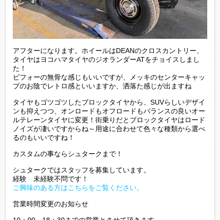
アフターになります。ホイールはDEANのクロスカントリー、
タイヤはヨコハマタイヤのジオランダーATをチョイスしまし
た！
ビフォーの無骨な感じもいいですが、メッキのセンターキャッ
プのお陰でレトロ感といいますか、洒落た感じが出ますね
タイヤもゴツゴツしたブロックタイヤから、SUVらしいデザイ
ンも抑えつつ、オンロードもオフロードもバランスの良いオー
ルテレーンタイヤに変更！街乗りだとブロックタイヤはロード
ノイズが凄いですからね～
用途に合わせて色々な種類から選べ
るのもいいですね！
カスタムの事ならシュタークまで！
シュタークではスタッフを募集しています。
経験 未経験不問です！
ご興味のある方はこちらをご覧ください。
営業時間変更のお知らせ
10：00～18：30までの営業とさせて頂きます